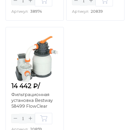
антрацит)
Артикул:
38974
Артикул:
20839
14 442 ₽/
Фильтрационная
установка Bestway
58499 FlowClear
Песочная (7.7 м3/ч)
Артикул:
20859