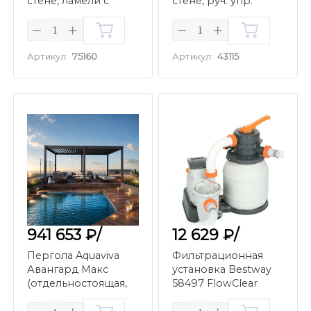
стене, ламели с
стене, руч. упр.
электропр., 4х6м,
ламелями, 4х4м,
белый)
антрацит)
Артикул:
75160
Артикул:
43115
941 653 ₽/
12 629 ₽/
Пергола Aquaviva
Фильтрационная
Авангард Макс
установка Bestway
(отдельностоящая,
58497 FlowClear
ламели с
Песочная (5,6 м3/ч)
электропр., 4х6м,