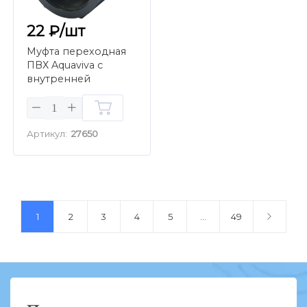
22 ₽/шт
Муфта переходная
ПВХ Aquaviva с
внутренней
резьбой d20х1/2"
Артикул:
27650
1
2
3
4
5
...
49