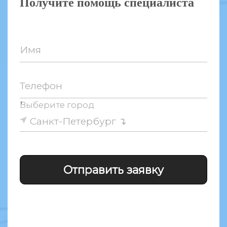
Получите помощь специалиста
Имя
Телефон
↑
Выберите город
Санкт-Петербург