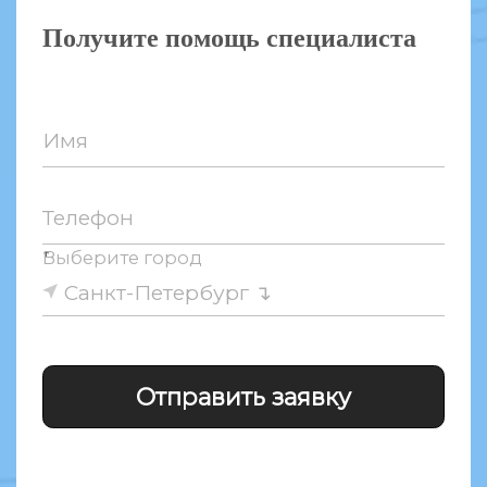
Получите помощь специалиста
Имя
Телефон
↑
Выберите город
Санкт-Петербург