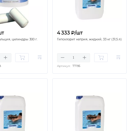
шт
4 333 ₽/шт
альция, цилиндры 300 г.
Гипохлорит натрия, жидкий, 33 кг (31,5 л)
8
Артикул:
77195