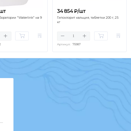
/шт
34 854 ₽/шт
оратории "Waterlink" на 9
Гипохлорит кальция, таблетки 200 г, 25
кг
2
Артикул:
75987