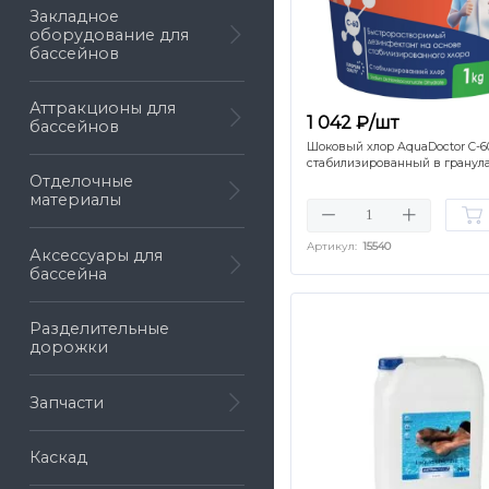
Закладное
оборудование для
бассейнов
Аттракционы для
1 042 ₽/шт
бассейнов
Шоковый хлор AquaDoctor C-6
стабилизированный в гранула
Отделочные
материалы
Артикул:
15540
Аксессуары для
бассейна
Разделительные
дорожки
Запчасти
Каскад