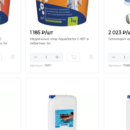
1 185 ₽/шт
2 023 ₽/
0
Медленный хлор AquaDoctor C-90T в
Гипохлорит к
х 1кг
таблетках 1кг
Артикул:
15971
Артикул:
7598