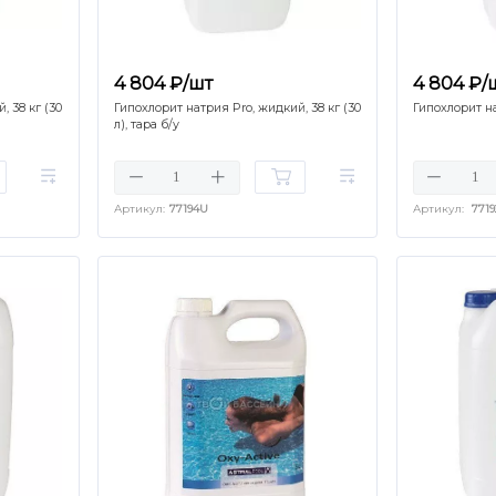
4 804 ₽/шт
4 804 ₽/
, 38 кг (30
Гипохлорит натрия Pro, жидкий, 38 кг (30
Гипохлорит на
л), тара б/у
Артикул:
77194U
Артикул:
7719