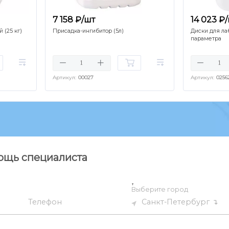
7 158 ₽/шт
14 023 ₽
 (25 кг)
Присадка-ингибитор (5л)
Диски для лаб
параметра
Артикул:
00027
Артикул:
0256
ощь специалиста
↑
Выберите город
Санкт-Петербург
Телефон