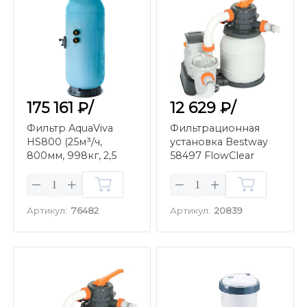
175 161 ₽/
12 629 ₽/
Фильтр AquaViva
Фильтрационная
HS800 (25м³/ч,
установка Bestway
800мм, 998кг, 2,5
58497 FlowClear
бар,1,2м, голубой)
Песочная (5,6 м3/ч)
бок, 1.5"
Артикул:
76482
Артикул:
20839