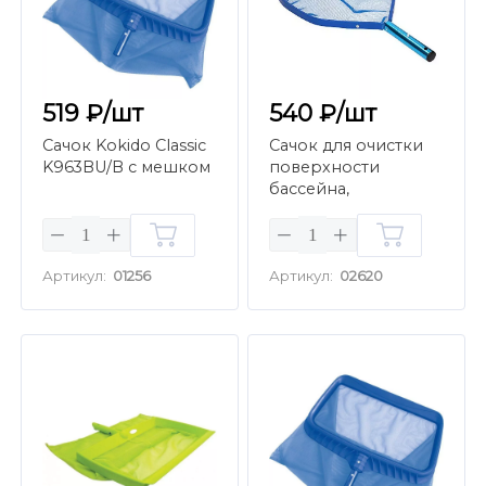
519 ₽/шт
540 ₽/шт
Сачок Kokido Classic
Сачок для очистки
K963BU/B с мешком
поверхности
бассейна,
крепление зажим,
алюминиевый
Артикул:
01256
Артикул:
02620