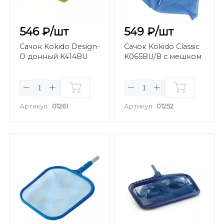
546 ₽/шт
549 ₽/шт
Сачок Kokido Design-
Сачок Kokido Classic
O донный K414BU
K065BU/B с мешком
Артикул:
01261
Артикул:
01252