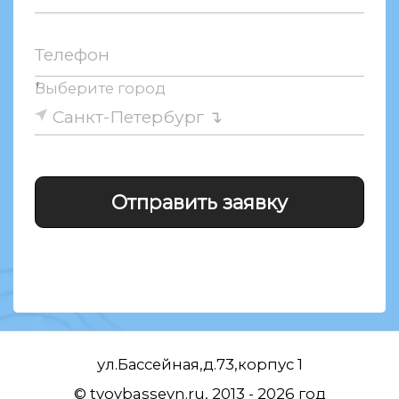
Телефон
↑
Выберите город
Санкт-Петербург
ул.Бассейная,д.73,корпус 1
© tvoybasseyn.ru, 2013 - 2026 год