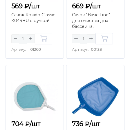
569 ₽/шт
669 ₽/шт
Сачок Kokido Classic
Сачок "Basic Line"
K044BU с ручкой
для очистки дна
бассейна,
крепление зажим
Артикул:
01260
Артикул:
00133
704 ₽/шт
736 ₽/шт