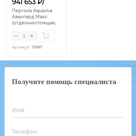
941 653 ₽/
Пергола Aquaviva
Авангард Макс
(отдельностоящая,
ламели с
электропр., 4х6м,
белый)
Артикул:
76147
Получите помощь специалиста
Имя
Телефон