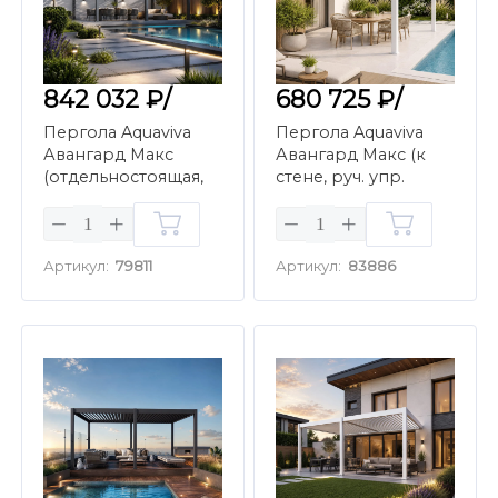
842 032 ₽/
680 725 ₽/
Пергола Aquaviva
Пергола Aquaviva
Авангард Макс
Авангард Макс (к
(отдельностоящая,
стене, руч. упр.
руч. упр. ламелями,
ламелями, 4х4м,
4х6м, антрацит)
белый)
Артикул:
79811
Артикул:
83886