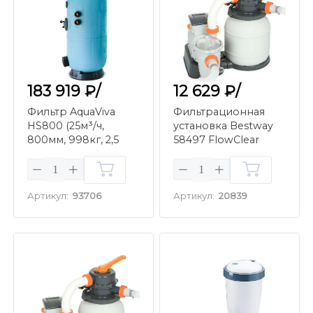
183 919 ₽/
12 629 ₽/
Фильтр AquaViva
Фильтрационная
HS800 (25м³/ч,
установка Bestway
800мм, 998кг, 2,5
58497 FlowClear
бар,1,2м, голубой)
Песочная (5,6 м3/ч)
бок, 1.5" + люк д/
выгр и см/окн
Артикул:
93706
Артикул:
20839