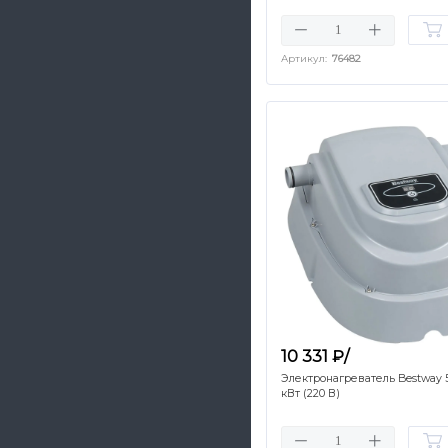
Артикул:
76482
10 331 ₽/
Электронагреватель Bestway 5
кВт (220 В)