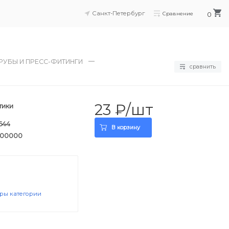
Санкт-Петербург
Сравнение
0
РУБЫ И ПРЕСС-ФИТИНГИ
сравнить
23 ₽
/шт
тики
644
В корзину
100000
ары категории