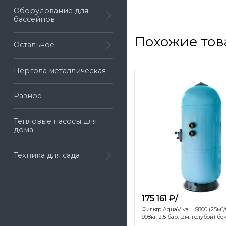
Оборудование для
бассейнов
Похожие то
Остальное
Пергола металлическая
Разное
Тепловые насосы для
дома
Техника для сада
175 161 ₽/
Фильтр AquaViva HS800 (25м³/
998кг, 2,5 бар,1,2м, голубой) бок,