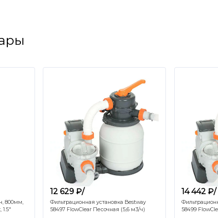
вары
12 629 ₽/
14 442 ₽/
ч, 800мм,
Фильтрационная установка Bestway
Фильтрационн
 1.5"
58497 FlowClear Песочная (5,6 м3/ч)
58499 FlowCle