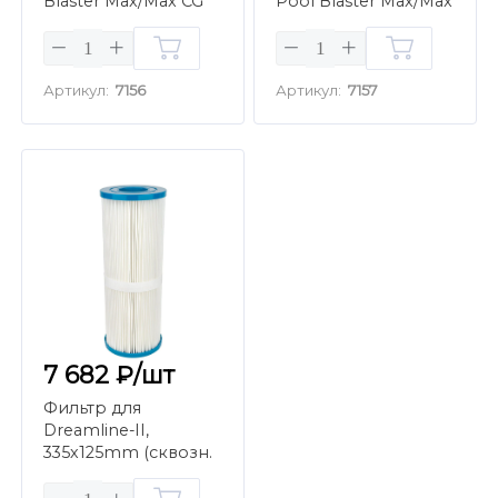
Blaster Max/Max CG
Pool Blaster Max/Max
(PBWO22MF)
CG/Max HD
Артикул:
7156
Артикул:
7157
7 682 ₽/шт
Фильтр для
Dreamline-II,
335х125mm (сквозн.
внутр.диаметр
55mm)