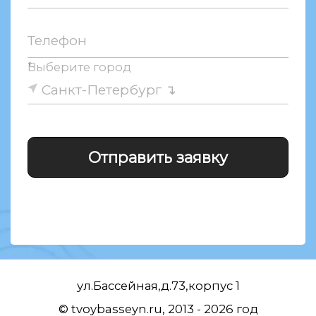
Телефон
↑
Выберите город
Санкт-Петербург
ул.Бассейная,д.73,корпус 1
© tvoybasseyn.ru, 2013 - 2026 год